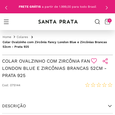
FRETE GRÁTIS
a partir de 1.999,00 para todo Brasil
0
Colares
Colar Ovalzinho com Zircônia Fancy London Blue e Zircônias Brancas
52cm - Prata 925
COLAR OVALZINHO COM ZIRCÔNIA FANCY
LONDON BLUE E ZIRCÔNIAS BRANCAS 52CM -
PRATA 925
☆
☆
☆
☆
☆
Cod
:
075144
DESCRIÇÃO