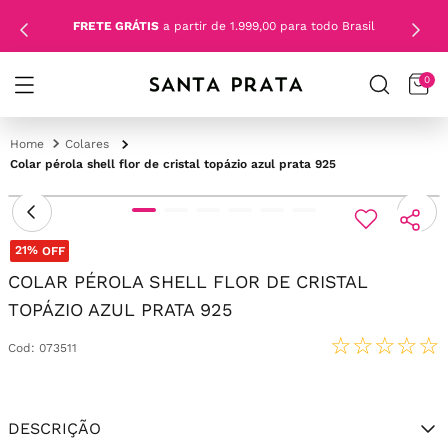
FRETE GRÁTIS
a partir de 1.999,00 para todo Brasil
0
Colares
Colar pérola shell flor de cristal topázio azul prata 925
21%
OFF
COLAR PÉROLA SHELL FLOR DE CRISTAL
TOPÁZIO AZUL PRATA 925
☆
☆
☆
☆
☆
Cod
:
073511
DESCRIÇÃO