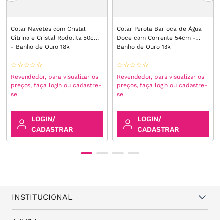
Colar Navetes com Cristal
Colar Pérola Barroca de Água
Citrino e Cristal Rodolita 50cm
Doce com Corrente 54cm -
- Banho de Ouro 18k
Banho de Ouro 18k
☆
☆
☆
☆
☆
☆
☆
☆
☆
☆
Revendedor, para visualizar os
Revendedor, para visualizar os
preços, faça login ou cadastre-
preços, faça login ou cadastre-
se.
se.
LOGIN/
LOGIN/
CADASTRAR
CADASTRAR
INSTITUCIONAL
Quem somos