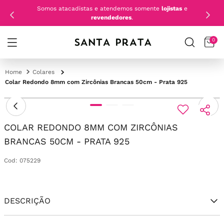
Somos atacadistas e atendemos somente
lojistas
e
revendedores
.
0
Colares
Colar Redondo 8mm com Zircônias Brancas 50cm - Prata 925
COLAR REDONDO 8MM COM ZIRCÔNIAS
BRANCAS 50CM - PRATA 925
Cod
:
075229
DESCRIÇÃO