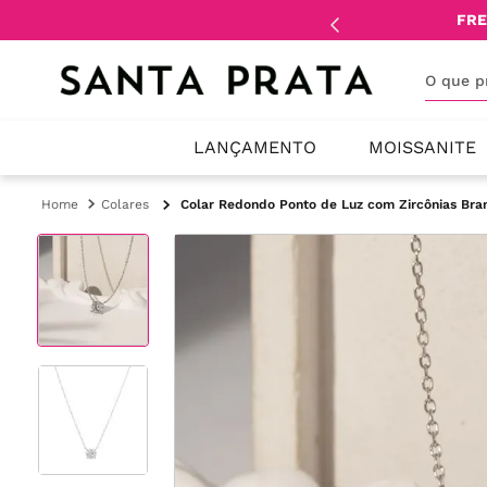
mente
lojistas
e
revendedores
.
FRE
O que 
LANÇAMENTO
MOISSANITE
Colares
Colar Redondo Ponto de Luz com Zircônias Bra