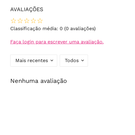
AVALIAÇÕES
☆
☆
☆
☆
☆
Classificação média: 0
(0 avaliações)
Faça login para escrever uma avaliação.
Mais recentes
Todos
Nenhuma avaliação