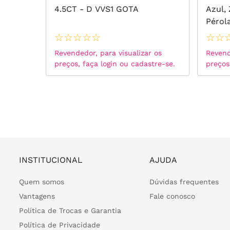
Brancas
4.5CT - D VVS1 GOTA
Azul,
Pérol
Prata
☆
☆
☆
☆
☆
☆
☆
 os
Revendedor, para visualizar os
Revend
tre-se.
preços, faça login ou cadastre-se.
preços
INSTITUCIONAL
AJUDA
Quem somos
Dúvidas frequentes
Vantagens
Fale conosco
Política de Trocas e Garantia
Política de Privacidade