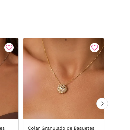
tes
Colar Granulado de Baguetes
Colar R