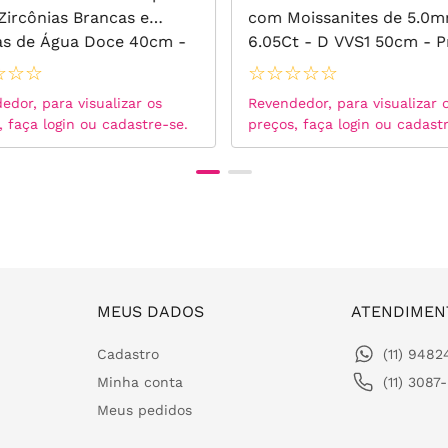
 Zircônias Brancas e
com Moissanites de 5.0m
as de Água Doce 40cm -
6.05Ct - D VVS1 50cm - P
 925
925
☆
☆
☆
☆
☆
☆
☆
☆
edor, para visualizar os
Revendedor, para visualizar 
, faça login ou cadastre-se.
preços, faça login ou cadast
MEUS DADOS
ATENDIMEN
Cadastro
(11) 948
Minha conta
(11) 3087
Meus pedidos