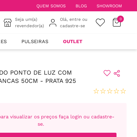
QUEM SOMOS
BLOG
SHOWROOM
Seja um(a)
Olá, entre ou
0
revendedor(a)
cadastre-se
RES
PULSEIRAS
OUTLET
DO PONTO DE LUZ COM
ANCAS 50CM - PRATA 925
☆
☆
☆
☆
☆
ara visualizar os preços faça login ou cadastre-
se.