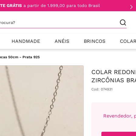
TE GRÁTIS
a partir de 1.999,00 para todo Brasil
procura?
HANDMADE
ANÉIS
BRINCOS
COLA
ncas 50cm - Prata 925
COLAR REDON
ZIRCÔNIAS BR
Cod
:
074931
Revendedor, p