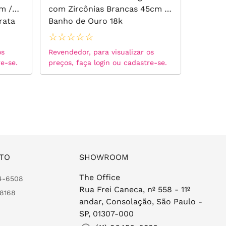
m /
com Zircônias Brancas 45cm -
Cravej
rata
Banho de Ouro 18k
Crushed
Fancy Y
☆
☆
☆
☆
☆
☆
☆
☆
Branca
os
Revendedor, para visualizar os
Revended
re-se.
preços, faça login ou cadastre-se.
preços, 
TO
SHOWROOM
The Office
24-6508
Rua Frei Caneca, nº 558 - 11º
-8168
andar, Consolação, São Paulo -
SP, 01307-000