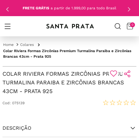
FRETE GRÁTIS
a partir de 1.999,00 para todo Brasil
0
Colares
Colar Riviera Formas Zircônias Premium Turmalina Paraiba e Zircônias
Brancas 43cm - Prata 925
COLAR RIVIERA FORMAS ZIRCÔNIAS PREMIUM
TURMALINA PARAIBA E ZIRCÔNIAS BRANCAS
43CM - PRATA 925
☆
☆
☆
☆
☆
Cod
:
075139
DESCRIÇÃO