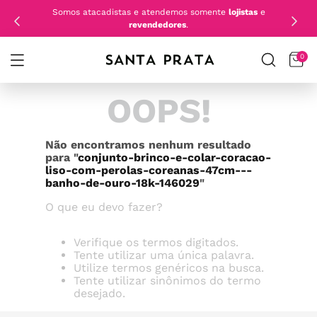
Somos atacadistas e atendemos somente
lojistas
e
revendedores
.
0
OOPS!
Não encontramos nenhum resultado
para "
conjunto-brinco-e-colar-coracao-
liso-com-perolas-coreanas-47cm---
banho-de-ouro-18k-146029
"
O que eu devo fazer?
Verifique os termos digitados.
Tente utilizar uma única palavra.
Utilize termos genéricos na busca.
Tente utilizar sinônimos do termo
desejado.