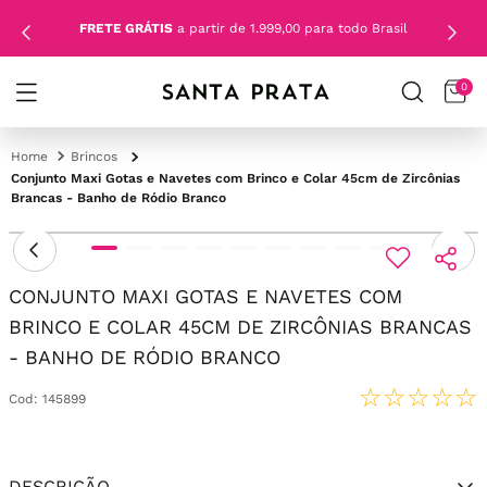
FRETE GRÁTIS
a partir de 1.999,00 para todo Brasil
0
Brincos
Conjunto Maxi Gotas e Navetes com Brinco e Colar 45cm de Zircônias
Brancas - Banho de Ródio Branco
CONJUNTO MAXI GOTAS E NAVETES COM
BRINCO E COLAR 45CM DE ZIRCÔNIAS BRANCAS
- BANHO DE RÓDIO BRANCO
☆
☆
☆
☆
☆
Cod
:
145899
DESCRIÇÃO