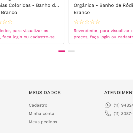
nias Coloridas - Banho de
Orgânica - Banho de Ród
 Branco
Branco
☆
☆
☆
☆
☆
☆
☆
☆
edor, para visualizar os
Revendedor, para visualizar 
, faça login ou cadastre-se.
preços, faça login ou cadast
MEUS DADOS
ATENDIMEN
Cadastro
(11) 948
Minha conta
(11) 3087
Meus pedidos