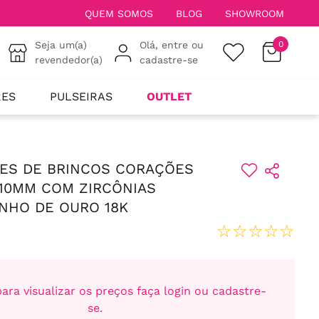
QUEM SOMOS
BLOG
SHOWROOM
Seja um(a)
Olá, entre ou
0
revendedor(a)
cadastre-se
RES
PULSEIRAS
OUTLET
RES DE BRINCOS CORAÇÕES
10MM COM ZIRCÔNIAS
NHO DE OURO 18K
☆
☆
☆
☆
☆
ara visualizar os preços faça login ou cadastre-
se.