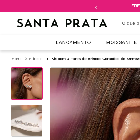
mente
lojistas
e
revendedores
.
FRE
O que 
LANÇAMENTO
MOISSANITE
Brincos
Kit com 3 Pares de Brincos Corações de 6mm/