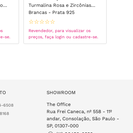
io
Turmalina Rosa e Zircônias
Turmal
Brancas - Prata 925
Moissan
925
☆
☆
☆
☆
☆
☆
☆
☆
os
Revendedor, para visualizar os
Revended
re-se.
preços, faça login ou cadastre-se.
preços, 
TO
SHOWROOM
The Office
24-6508
Rua Frei Caneca, nº 558 - 11º
-8168
andar, Consolação, São Paulo -
SP, 01307-000