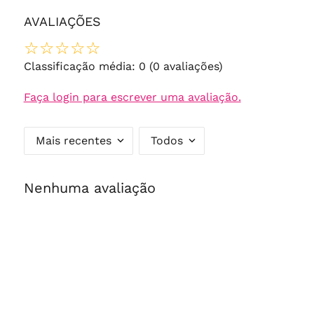
AVALIAÇÕES
☆
☆
☆
☆
☆
Classificação média: 0
(0 avaliações)
Faça login para escrever uma avaliação.
Mais recentes
Todos
Nenhuma avaliação