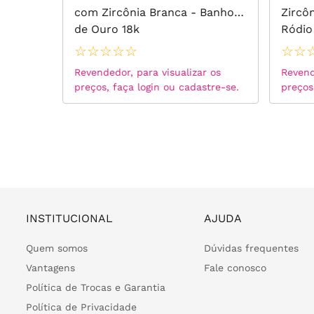
 de
com Zircônia Branca - Banho
Zircô
o de
de Ouro 18k
Ródio
☆
☆
☆
☆
☆
☆
☆
 os
Revendedor, para visualizar os
Revend
tre-se.
preços, faça login ou cadastre-se.
preços
INSTITUCIONAL
AJUDA
Quem somos
Dúvidas frequentes
Vantagens
Fale conosco
Política de Trocas e Garantia
Política de Privacidade