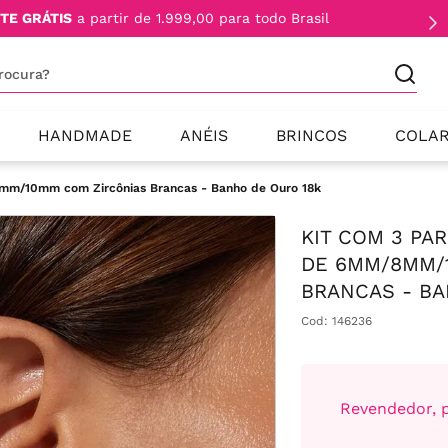
TE GRÁTIS
a partir de 1.999,00 para todo Brasil
procura?
HANDMADE
ANÉIS
BRINCOS
COLA
8mm/10mm com Zircônias Brancas - Banho de Ouro 18k
KIT COM 3 PA
DE 6MM/8MM/
BRANCAS - BA
Cod
:
146236
Revendedor, p