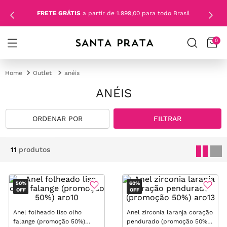
FRETE GRÁTIS
a partir de 1.999,00 para todo Brasil
0
Outlet
anéis
ANÉIS
FILTRAR
11
produtos
50%
60%
OFF
OFF
Anel folheado liso olho
Anel zirconia laranja coração
falange (promoção 50%)
pendurado (promoção 50%)