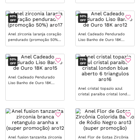
aro10
aro13
60%
50%
OFF
OFF
Anel zirconia laranja coração
Anel Cadeado Pendurado
pendurado (promoção 50%)
Liso Banho de Ouro 18K
aro17
aro12
50%
75%
OFF
OFF
Anel Cadeado Pendurado
Liso Banho de Ouro 18K
aro15
Anel cristal topazio azul
cristal paraiba cristal london
blue aberto 6 triangulos
aro16
Anel fusion tanzanita zirconia
Anel Flor de Gotas Zircônia