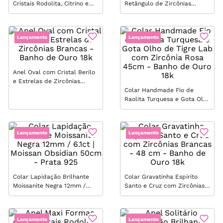
Cristais Rodolita, Citrino e
Retângulo de Zircônias
Peridoto 65cm - Banho de
Brancas - Banho de Ouro 18k
Ouro 18k
Lançamento
Lançamento
Anel Oval com Cristal Berilo
e Estrelas de Zircônias
Brancas - Banho de Ouro 18k
Colar Handmade Fio de
Raolita Turquesa e Gota Olho
de Tigre Lab com Zircônia
Rosa 45cm - Banho de Ouro
18k
Lançamento
Lançamento
Colar Lapidação Brilhante
Colar Gravatinha Espírito
Moissanite Negra 12mm /
Santo e Cruz com Zircônias
6.1ct | Moissan Obsidian
Brancas - 48 cm - Banho de
50cm - Prata 925
Ouro 18k
Lançamento
Lançamento