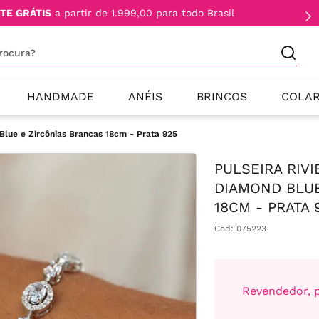
TE GRÁTIS
a partir de 1.999,00 para todo Brasil
procura?
HANDMADE
ANÉIS
BRINCOS
COLA
Blue e Zircônias Brancas 18cm - Prata 925
PULSEIRA RIV
DIAMOND BLUE
18CM - PRATA 
Cod
:
075223
Revendedor, p