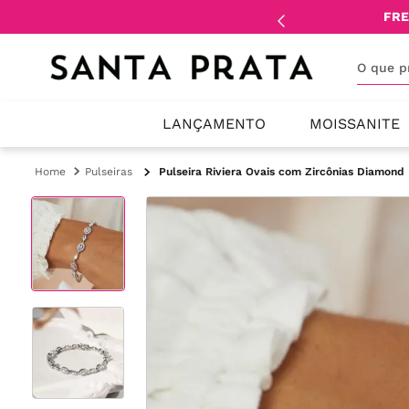
mente
lojistas
e
revendedores
.
FRE
O que 
LANÇAMENTO
MOISSANITE
Pulseiras
Pulseira Riviera Ovais com Zircônias Diamond 