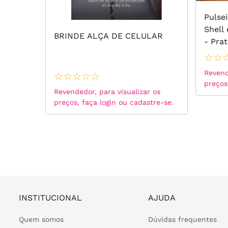
ejados
Pulse
biana
Shell
BRINDE ALÇA DE CELULAR
anco
- Pra
☆
☆
 os
Revend
☆
☆
☆
☆
☆
tre-se.
preços
Revendedor, para visualizar os
preços, faça login ou cadastre-se.
INSTITUCIONAL
AJUDA
Quem somos
Dúvidas frequentes