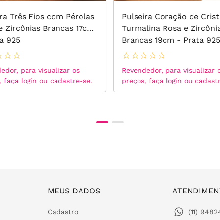
ira Três Fios com Pérolas
Pulseira Coração de Crist
 e Zircônias Brancas 17cm
Turmalina Rosa e Zircôni
ta 925
Brancas 19cm - Prata 92
☆
☆
☆
☆
☆
☆
☆
☆
edor, para visualizar os
Revendedor, para visualizar 
, faça login ou cadastre-se.
preços, faça login ou cadast
MEUS DADOS
ATENDIMEN
Cadastro
(11) 948