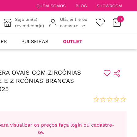
QUEM SOMOS
BLOG
SHOWROOM
Seja um(a)
Olá, entre ou
0
revendedor(a)
cadastre-se
RES
PULSEIRAS
OUTLET
IERA OVAIS COM ZIRCÔNIAS
 E ZIRCÔNIAS BRANCAS
925
☆
☆
☆
☆
☆
ara visualizar os preços faça login ou cadastre-
se.