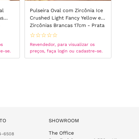
al
Pulseira Oval com Zircônia Ice
Pulsei
as
Crushed Light Fancy Yellow e
Zircôn
5
Zircônias Brancas 17cm - Prata
Zircôni
925
925
☆
☆
☆
☆
☆
☆
☆
☆
os
Revendedor, para visualizar os
Revended
re-se.
preços, faça login ou cadastre-se.
preços, 
TO
SHOWROOM
The Office
24-6508