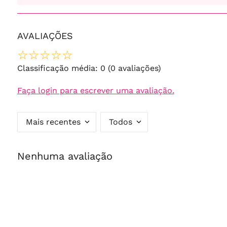
AVALIAÇÕES
☆
☆
☆
☆
☆
Classificação média: 0
(0 avaliações)
Faça login para escrever uma avaliação.
Mais recentes
Todos
Nenhuma avaliação