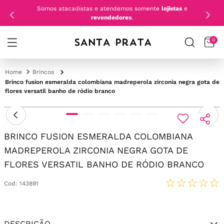
Somos atacadistas e atendemos somente
lojistas
e
revendedores
.
0
Brincos
Brinco fusion esmeralda colombiana madreperola zirconia negra gota de
flores versatil banho de ródio branco
BRINCO FUSION ESMERALDA COLOMBIANA
MADREPEROLA ZIRCONIA NEGRA GOTA DE
FLORES VERSATIL BANHO DE RÓDIO BRANCO
☆
☆
☆
☆
☆
Cod
:
143891
DESCRIÇÃO