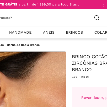
TE GRÁTIS
a partir de 1.999,00 para todo Brasil
procura?
HANDMADE
ANÉIS
BRINCOS
COLA
cas - Banho de Ródio Branco
BRINCO GOTÃO
ZIRCÔNIAS BR
BRANCO
Cod
:
145585
Revendedor, p