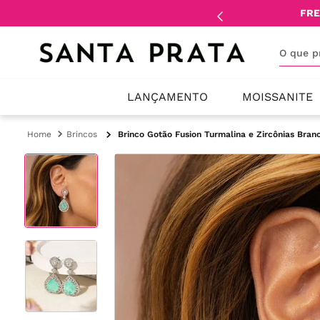
mente
lojistas
e
revendedores
.
FRE
O que 
LANÇAMENTO
MOISSANITE
Brincos
Brinco Gotão Fusion Turmalina e Zircônias Bran