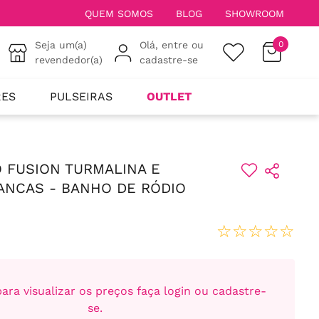
QUEM SOMOS
BLOG
SHOWROOM
Seja um(a)
Olá, entre ou
0
revendedor(a)
cadastre-se
RES
PULSEIRAS
OUTLET
 FUSION TURMALINA E
ANCAS - BANHO DE RÓDIO
☆
☆
☆
☆
☆
ara visualizar os preços faça login ou cadastre-
se.