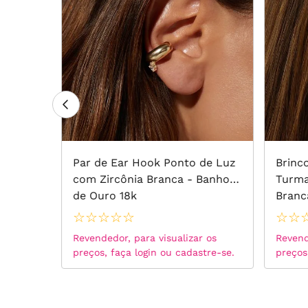
anho de
Par de Ear Hook Ponto de Luz
Brinc
com Zircônia Branca - Banho
Turma
de Ouro 18k
Branc
☆
☆
☆
☆
☆
☆
☆
 os
Revendedor, para visualizar os
Revend
tre-se.
preços, faça login ou cadastre-se.
preços