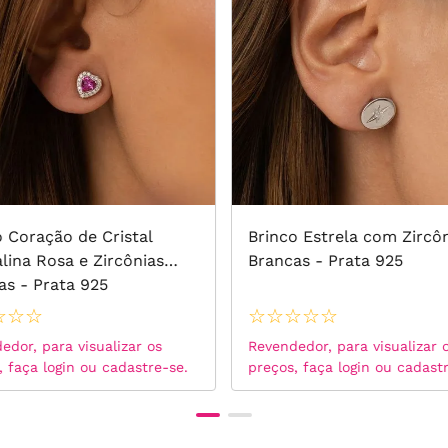
o Coração de Cristal
Brinco Estrela com Zircô
lina Rosa e Zircônias
Brancas - Prata 925
as - Prata 925
☆
☆
☆
☆
☆
☆
☆
☆
edor, para visualizar os
Revendedor, para visualizar 
, faça login ou cadastre-se.
preços, faça login ou cadast