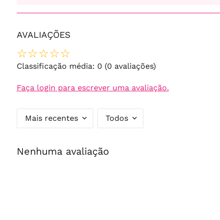
AVALIAÇÕES
☆
☆
☆
☆
☆
Classificação média: 0
(0 avaliações)
Faça login para escrever uma avaliação.
Mais recentes
Todos
Nenhuma avaliação