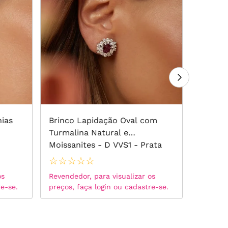
nias
Brinco Lapidação Oval com
Brinco 
Turmalina Natural e
Banho 
Moissanites - D VVS1 - Prata
925
☆
☆
☆
☆
☆
☆
☆
☆
os
Revendedor, para visualizar os
Revended
re-se.
preços, faça login ou cadastre-se.
preços, 