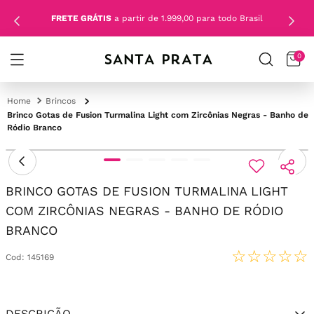
FRETE GRÁTIS
a partir de 1.999,00 para todo Brasil
0
Brincos
Brinco Gotas de Fusion Turmalina Light com Zircônias Negras - Banho de
Ródio Branco
BRINCO GOTAS DE FUSION TURMALINA LIGHT
COM ZIRCÔNIAS NEGRAS - BANHO DE RÓDIO
BRANCO
☆
☆
☆
☆
☆
Cod
:
145169
DESCRIÇÃO