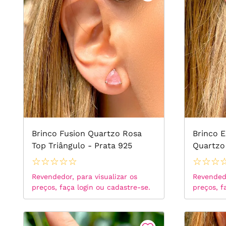
Brinco Fusion Quartzo Rosa
Brinco E
Top Triângulo - Prata 925
Quartzo
com Zirc
☆
☆
☆
☆
☆
☆
☆
☆
925
Revendedor, para visualizar os
Revendedo
preços, faça login ou cadastre-se.
preços, f