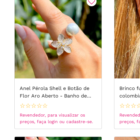
Anel Pérola Shell e Botão de
Brinco f
Flor Aro Aberto - Banho de
colombi
Ouro 18k
zirconia
☆
☆
☆
☆
☆
☆
☆
☆
versatil
Revendedor, para visualizar os
Revendedo
preços, faça login ou cadastre-se.
preços, f