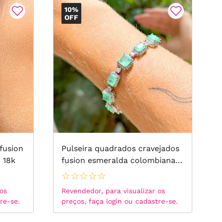
10%
OFF
fusion
Pulseira quadrados cravejados
 18k
fusion esmeralda colombiana
17cm banho de ródio branco
☆
☆
☆
☆
☆
 os
Revendedor, para visualizar os
re-se.
preços, faça login ou cadastre-se.