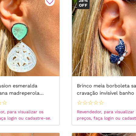
28%
OFF
usion esmeralda
Brinco meia borboleta sa
ana madreperola
cravação invisível banho
 negra gota de flores
ródio branco
☆
☆
☆
☆
☆
☆
☆
 banho de ródio branco
r, para visualizar os
Revendedor, para visualizar
aça login ou cadastre-se.
preços, faça login ou cadast