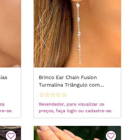
única
19
20
21
22
ias
Brinco Ear Chain Fusion
Turmalina Triângulo com
Zircônias Brancas - Prata 925
☆
☆
☆
☆
☆
 os
Revendedor, para visualizar os
re-se.
preços, faça login ou cadastre-se.