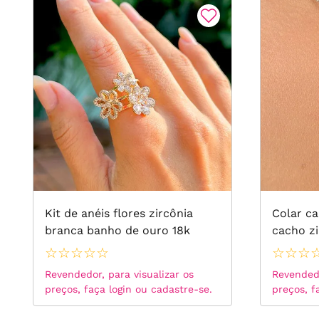
Kit de anéis flores zircônia
Colar c
branca banho de ouro 18k
cacho zi
ródio b
☆
☆
☆
☆
☆
☆
☆
☆
Revendedor, para visualizar os
Revendedo
preços, faça login ou cadastre-se.
preços, f