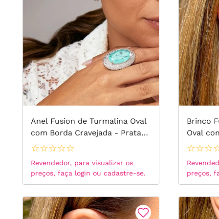
Anel Fusion de Turmalina Oval
Brinco F
com Borda Cravejada - Prata
Oval co
925
Prata 9
☆
☆
☆
☆
☆
☆
☆
☆
Branco
Revendedor, para visualizar os
Revendedo
preços, faça login ou cadastre-se.
preços, f