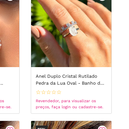
Anel Duplo Cristal Rutilado
Pedra da Lua Oval - Banho de
Ródio Branco
☆
☆
☆
☆
☆
 os
Revendedor, para visualizar os
re-se.
preços, faça login ou cadastre-se.