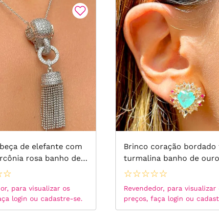
abeça de elefante com
Brinco coração bordado 
rcônia rosa banho de
turmalina banho de ouro
ranco 75cm
☆
☆
☆
☆
☆
☆
☆
r, para visualizar os
Revendedor, para visualizar
aça login ou cadastre-se.
preços, faça login ou cadast