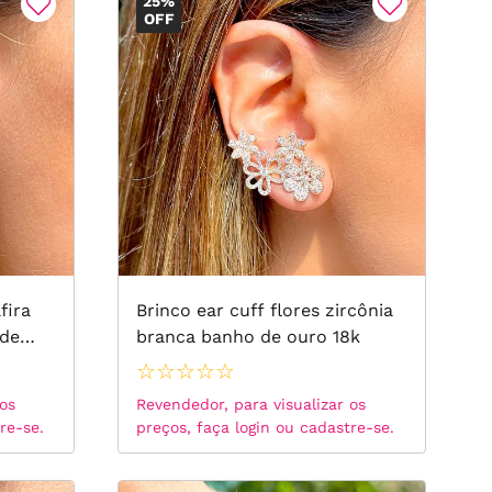
25%
OFF
fira
Brinco ear cuff flores zircônia
 de
branca banho de ouro 18k
☆
☆
☆
☆
☆
 os
Revendedor, para visualizar os
re-se.
preços, faça login ou cadastre-se.