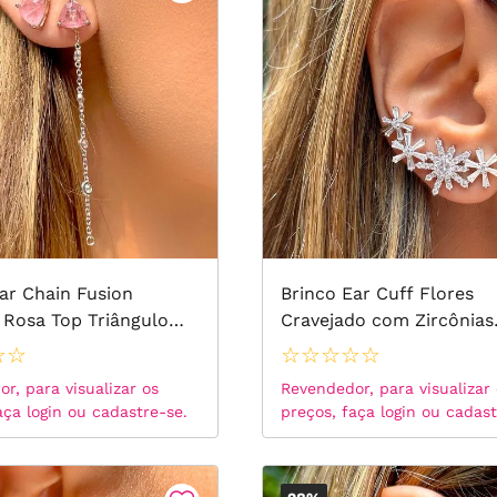
ar Chain Fusion
Brinco Ear Cuff Flores
 Rosa Top Triângulo
Cravejado com Zircônias
ônias Brancas - Prata
Brancas - Prata 925
☆
☆
☆
☆
☆
☆
☆
r, para visualizar os
Revendedor, para visualizar
aça login ou cadastre-se.
preços, faça login ou cadast