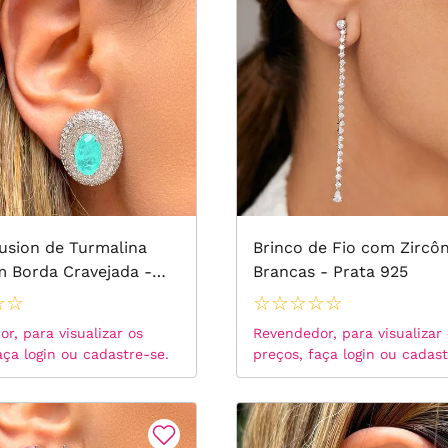
Gota
Ear Cuff
Ear Chain
Banho de Ouro 18k
Banho de Ouro 18k
Versáteis
Solitário
usion de Turmalina
Brinco de Fio com Zircôn
m Borda Cravejada -
Brancas - Prata 925
Corações
25 com Banho de Ródio
☆
☆
☆
☆
☆
☆
☆
Braceletes
r, para visualizar os
Revendedor, para visualizar
aça login ou cadastre-se.
preços, faça login ou cadast
Borboleta
Banho de Ródio Negro
Banho de Ródio Branco