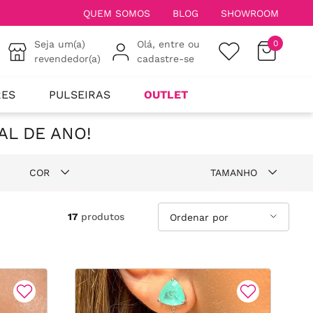
QUEM SOMOS
BLOG
SHOWROOM
Seja um(a)
Olá, entre ou
0
revendedor(a)
cadastre-se
RES
PULSEIRAS
OUTLET
AL DE ANO!
COR
TAMANHO
Azul
75
17
produtos
Branco
14
Rosa
15
Verde
17