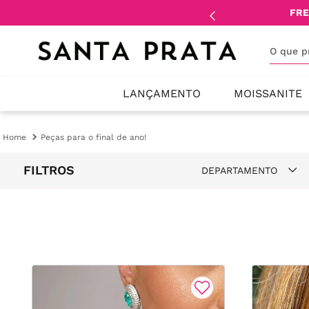
mente
lojistas
e
revendedores
.
FRE
O que 
LANÇAMENTO
MOISSANITE
Peças para o final de ano!
FILTROS
DEPARTAMENTO
Brincos
Anéis
Pulseiras
Colares