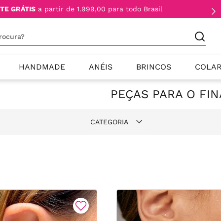
TE GRÁTIS
a partir de 1.999,00 para todo Brasil
procura?
HANDMADE
ANÉIS
BRINCOS
COLA
PEÇAS PARA O FIN
CATEGORIA
Prata 925
Banho de Ródio Branco
Cravejado
Riviera